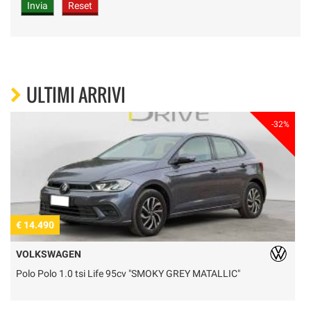
ULTIMI ARRIVI
-32%
€ 14.490
€
VOLKSWAGEN
Polo Polo 1.0 tsi Life 95cv "SMOKY GREY MATALLIC"
T