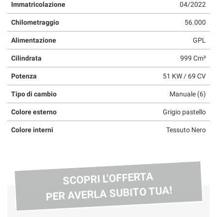
Immatricolazione
04/2022
questi
strumenti
Chilometraggio
56.000
di
tracciamento
Alimentazione
GPL
si
rimanda
Cilindrata
999 Cm³
alla
Potenza
51 KW / 69 CV
cookie
policy.
Tipo di cambio
Manuale (6)
Puoi
rivedere
Colore esterno
Grigio pastello
e
modificare
Colore interni
Tessuto Nero
le
tue
scelte
in
SCOPRI L'OFFERTA
qualsiasi
momento.
PER AVERLA SUBITO TUA!