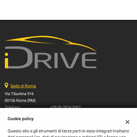
Sede di Roma
Via Tiburtina 916
00156 Roma (RM)
Telefono:
+39 06 3974 3062
Email:
info@idriveroma.com
Cookie policy
Indicazioni stradali
Questo sito e gli strumenti di terze parti in esso integrati trattano