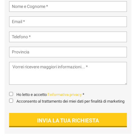
tta
ti
mpre
Cookie necessari
ilitato
Cookie delle preferenze
Cookie per il miglioramento dell'esperienza utente
Cookie analitici
Cookie di marketing
Ho letto e accetto
l'informativa privacy
*
Acconsento al trattamento dei miei dati per finalità di marketing
Leggi
la
INVIA LA TUA RICHIESTA
cookie
policy