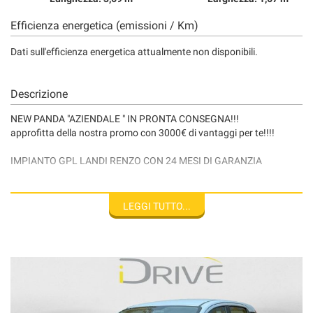
Efficienza energetica (emissioni / Km)
Dati sull'efficienza energetica attualmente non disponibili.
Descrizione
NEW PANDA "AZIENDALE " IN PRONTA CONSEGNA!!!
approfitta della nostra promo con 3000€ di vantaggi per te!!!!
IMPIANTO GPL LANDI RENZO CON 24 MESI DI GARANZIA
VETTURA VISIBILE PRESSO IL NOSTRO PUNTO VENDITA A ROMA
IN VIA TIBURTINA 916, DAL LUNEDI' AL SABATO DALLE ORE 09,00
LEGGI TUTTO...
ALLE ORE 19,00 ORARIO CONTINUATO!!!
INFO E PRENOTAZIONI TEST DRIVE ALLO 0639743062 OPPURE
3317533025
Disclaimer: Tutti i dati pubblicati, fotografie comprese, relativi alla
descrizione di questo veicolo sono stati compilati con cura, tuttavia,
potrebbero contenere errori e omissioni. Si declina quindi ogni