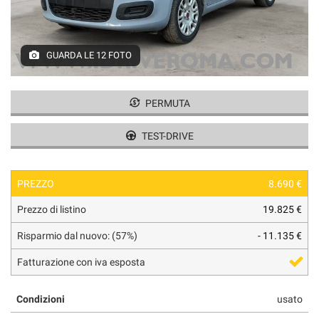
tracciamento
che
adottiamo
per
GUARDA LE 12 FOTO
offrire
le
funzionalità
PERMUTA
e
svolgere
le
TEST-DRIVE
attività
di
seguito
PREZZO
8.690 €
descritte.
Per
Prezzo di listino
19.825 €
ottenere
maggiori
Risparmio dal nuovo: (57%)
- 11.135 €
informazioni
sull'utilità
Fatturazione con iva esposta
e
sul
Condizioni
usato
funzionamento
di