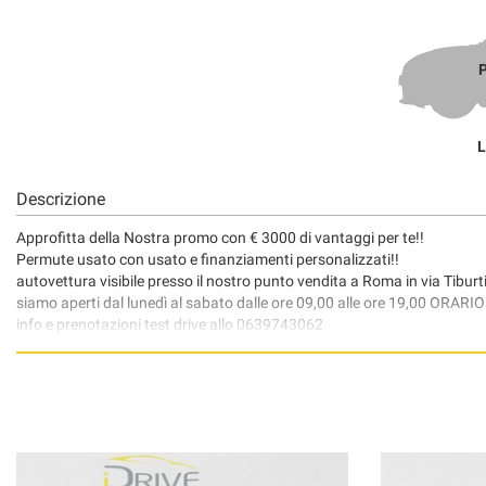
P
L
Descrizione
Approfitta della Nostra promo con € 3000 di vantaggi per te!!
Permute usato con usato e finanziamenti personalizzati!!
autovettura visibile presso il nostro punto vendita a Roma in via Tibur
siamo aperti dal lunedì al sabato dalle ore 09,00 alle ore 19,00 ORA
info e prenotazioni test drive allo 0639743062
Disclaimer: Tutti i dati pubblicati, fotografie comprese, relativi alla de
le informazioni consultate non corrispondono alle caratteristiche del m
con i nostri consulenti dedicati, la coerenza dei dati descritti.
www.idriveroma.com