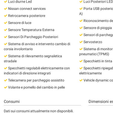
tta
Luci diurne Led
Luci Posteriori LED
ti
Nissan connect services
Porta USB posterior
A)
Retrocamera posteriore
Riconoscimento dei 
Sensore di luce
mpre
Cookie necessari
Sensore di pioggia
Sensore Temperatura Esterna
ilitato
Sensori di parchegg
Sensori Di Parcheggio Posteriori
Cookie delle preferenze
Servosterzo
Sistema di avviso e intervento cambio di
corsia involontario
Sistema di monitor
Cookie per il miglioramento dell'esperienza utente
pneumatici (TPMS)
Sistema di rilevamento segnaletica
stradale
Specchietti in tinta
Cookie analitici
Specchietti regolabili elettricamente con
Specchietti ripiegabi
indicatori di direzione integrati
elettricamente
Cookie di marketing
Telecamera per parcheggio assistito
Vehicle dynamic co
Volante e pomello del cambio in pelle
Consumi
Dimensioni es
Dati sui consumi attualmente non disponibili.