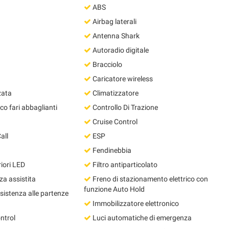
ABS
Airbag laterali
Antenna Shark
Autoradio digitale
Bracciolo
Caricatore wireless
zata
Climatizzatore
o fari abbaglianti
Controllo Di Trazione
Cruise Control
all
ESP
Fendinebbia
iori LED
Filtro antiparticolato
a assistita
Freno di stazionamento elettrico con
funzione Auto Hold
ssistenza alle partenze
Immobilizzatore elettronico
ntrol
Luci automatiche di emergenza