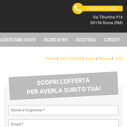
+39 06 3974 3062
Via Tiburtina 916
00156 Roma (RM)
ACQUISTIAMO USATO
DICONO DI NOI
ASSISTENZA
CONTATTI
Home
/
Tutti I Veicoli
/
Usato
/
Nissan
/
Juke
SCOPRI L'OFFERTA
PER AVERLA SUBITO TUA!