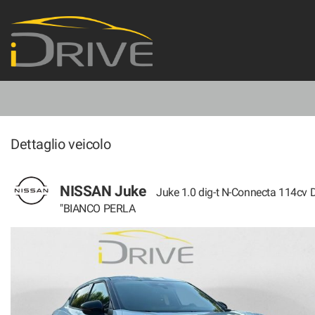
HOME
Le
tue
preferenze
LISTA VEICOLI
di
consenso
ACQUISTIAMO USATO
Il
seguente
pannello
Dettaglio veicolo
DICONO DI NOI
ti
consente
di
ASSISTENZA
NISSAN Juke
Juke 1.0 dig-t N-Connecta 114cv
esprimere
"BIANCO PERLA
le
tue
CONTATTI
preferenze
di
consenso
alle
tecnologie
di