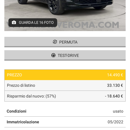
tracciamento
che
adottiamo
per
GUARDA LE 16 FOTO
offrire
le
funzionalità
PERMUTA
e
svolgere
le
TEST-DRIVE
attività
di
seguito
PREZZO
14.490 €
descritte.
Per
Prezzo di listino
33.130 €
ottenere
maggiori
Risparmio dal nuovo: (57%)
- 18.640 €
informazioni
sull'utilità
Condizioni
usato
e
sul
Immatricolazione
05/2022
funzionamento
di