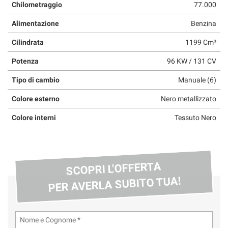
Chilometraggio
77.000
questi
strumenti
Alimentazione
Benzina
di
tracciamento
Cilindrata
1199 Cm³
si
rimanda
Potenza
96 KW / 131 CV
alla
Tipo di cambio
Manuale (6)
cookie
policy.
Colore esterno
Nero metallizzato
Puoi
rivedere
Colore interni
Tessuto Nero
e
modificare
le
tue
scelte
SCOPRI L'OFFERTA
in
PER AVERLA SUBITO TUA!
qualsiasi
momento.