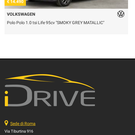
€ 14.490
€
VOLKSWAGEN
Polo Polo 1.0 tsi Life 95cv "SMOKY GREY MATALLIC"
T
Sede di Roma
Via Tiburtina 916