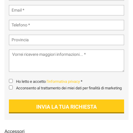
tta
ti
mpre
Cookie necessari
ilitato
Cookie delle preferenze
Cookie per il miglioramento dell'esperienza utente
Cookie analitici
Ho letto e accetto
l'informativa privacy
*
Cookie di marketing
Acconsento al trattamento dei miei dati per finalità di marketing
INVIA LA TUA RICHIESTA
Leggi
la
cookie
policy
Accessori