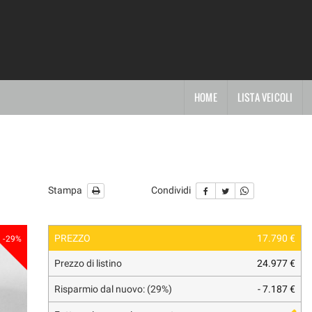
HOME
LISTA VEICOLI
Stampa
Condividi
PREZZO
17.790 €
-29%
Prezzo di listino
24.977 €
Risparmio dal nuovo: (29%)
- 7.187 €