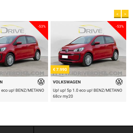
<
>
-53%
-53%
€ 7.990
€
N
VOLKSWAGEN
.0 eco up! BENZ/METANO
Up! up! 5p 1.0 eco up! BENZ/METANO
T
68cv my20