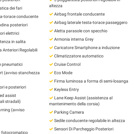
altezza
ica dei fari
Airbag frontale conducente
sta-torace conducente
Airbag laterale testa-torace passeggero
ndina posteriori
Aletta parasole con specchio
ri elettrici
Armonia interna Grey
tenza in salita
Caricatore Smartphone a induzione
 Anteriori Regolabili
Climatizzatore automatico
e pneumatici
Cruise Control
ert (avviso stanchezza
Eco Mode
Firma luminosa a forma di semi-losanga
ori e posteriori
Keyless Entry
eed assist
Lane Keep Assist (assistenza al
li stradali)
mantenimento della corsia)
rning (avviso
Parking Camera
Sedile conducente regolabile in altezza
Sensori Di Parcheggio Posteriori
o fotocromatico