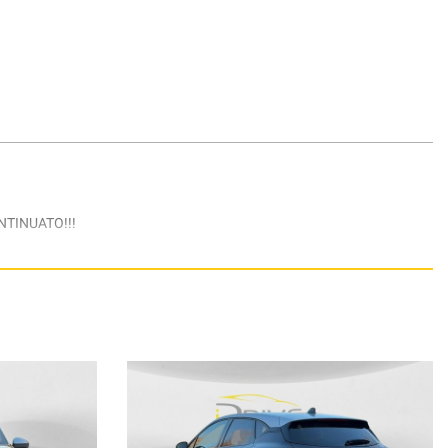
NTINUATO!!!
ero contenere errori e omissioni. Si declina quindi ogni responsabilità se
tattando un consulente alle vendite. Si prega pertanto di verificare,