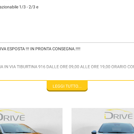
azionabile 1/3 - 2/3 e
A ESPOSTA !!! IN PRONTA CONSEGNA.!!!!
IN VIA TIBURTINA 916 DALLE ORE 09,00 ALLE ORE 19,00 ORARIO CO
LEGGI TUTTO...
ZO CON 24 MESI DI GARANZIA AL COSTO DI €1200
scrizione di questo veicolo sono stati compilati con cura, tuttavia, potrebb
ezzo. La correttezza delle informazioni può essere verificata in sede o con