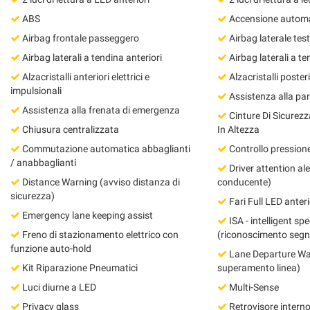
questi
ABS
Accensione automat
strumenti
Airbag frontale passeggero
Airbag laterale te
di
tracciamento
Airbag laterali a tendina anteriori
Airbag laterali a te
si
Alzacristalli anteriori elettrici e
Alzacristalli posterio
rimanda
impulsionali
Assistenza alla par
alla
Assistenza alla frenata di emergenza
cookie
Cinture Di Sicurezza
policy.
Chiusura centralizzata
In Altezza
Puoi
Commutazione automatica abbaglianti
Controllo pression
rivedere
/ anabbaglianti
e
Driver attention al
modificare
Distance Warning (avviso distanza di
conducente)
le
sicurezza)
Fari Full LED anteri
tue
Emergency lane keeping assist
ISA - intelligent sp
scelte
Freno di stazionamento elettrico con
(riconoscimento segna
in
funzione auto-hold
qualsiasi
Lane Departure Wa
momento.
Kit Riparazione Pneumatici
superamento linea)
Luci diurne a LED
Multi-Sense
Privacy glass
Retrovisore intern