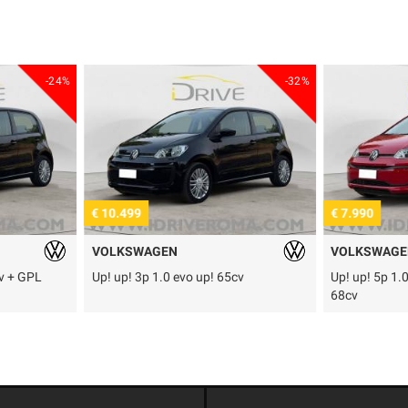
-24%
-32%
€ 10.499
€ 7.990
VOLKSWAGEN
VOLKSWAGE
cv + GPL
Up! up! 3p 1.0 evo up! 65cv
Up! up! 5p 1
68cv