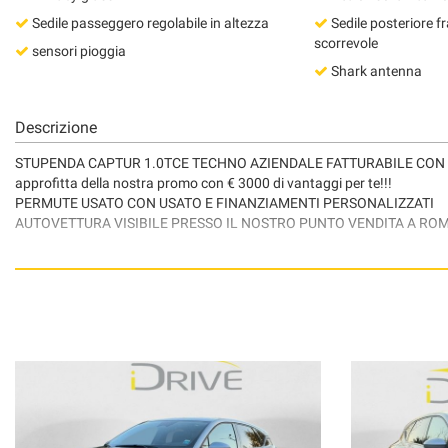
tta
Sedile passeggero regolabile in altezza
Sedile posteriore fr
ti
scorrevole
sensori pioggia
Shark antenna
mpre
Cookie necessari
ilitato
Descrizione
STUPENDA CAPTUR 1.0TCE TECHNO AZIENDALE FATTURABILE CON IV
Cookie delle preferenze
approfitta della nostra promo con € 3000 di vantaggi per te!!!
PERMUTE USATO CON USATO E FINANZIAMENTI PERSONALIZZATI
Cookie per il miglioramento dell'esperienza utente
AUTOVETTURA VISIBILE PRESSO IL NOSTRO PUNTO VENDITA A ROMA 
Cookie analitici
info e prenotazioni test drive allo 0639743062 oppure 3317533025
POSSIBILITA' INSTALLAZIONE IMPIANTO GPL UFFICIALE LANDI REN
Cookie di marketing
Disclaimer: Tutti i dati pubblicati, fotografie comprese, relativi alla de
le informazioni consultate non corrispondono alle caratteristiche del m
con i nostri consulenti dedicati, la coerenza dei dati descritti.
www.idriveroma.com