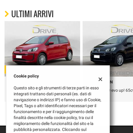
ULTIMI ARRIVI
€ 9.990
€ 11.690
Cookie policy
VOLKSWAGEN
VOLKSWAGEN
Questo sito e gli strumenti di terze parti in esso
Up! up! 3p 1.0 evo up! 65cv “rosso
Up! up! 3p 1.0 evo up! 65
integrati trattano dati personali (es. dati di
tornado”
navigazione o indirizzi IP) e fanno uso di Cookie,
Pixel, Tags o altri identificatori necessari per il
funzionamento e per il raggiungimento delle
finalità descritte nella cookie policy, tra cui il
miglioramento delle funzionalità del sito e la
pubblicità personalizzata. Cliccando sul