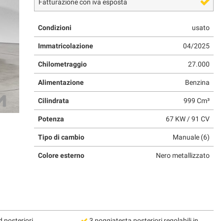
Fatturazione con iva esposta
Condizioni
usato
Immatricolazione
04/2025
Chilometraggio
27.000
Alimentazione
Benzina
Cilindrata
999 Cm³
Potenza
67 KW / 91 CV
Tipo di cambio
Manuale (6)
Colore esterno
Nero metallizzato
ed posteriori
3 poggiatesta posteriori regolabili in