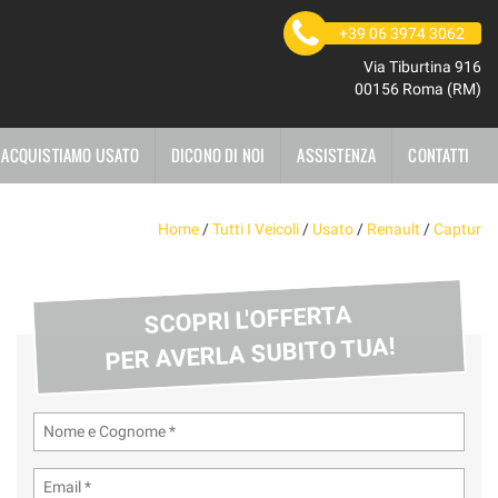
+39 06 3974 3062
Via Tiburtina 916
00156 Roma (RM)
ACQUISTIAMO USATO
DICONO DI NOI
ASSISTENZA
CONTATTI
Home
/
Tutti I Veicoli
/
Usato
/
Renault
/
Captur
SCOPRI L'OFFERTA
PER AVERLA SUBITO TUA!