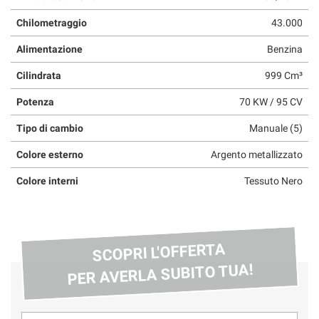
questi
Chilometraggio
43.000
strumenti
di
Alimentazione
Benzina
tracciamento
si
Cilindrata
999 Cm³
rimanda
alla
Potenza
70 KW / 95 CV
cookie
policy.
Tipo di cambio
Manuale (5)
Puoi
Colore esterno
Argento metallizzato
rivedere
e
Colore interni
Tessuto Nero
modificare
le
tue
scelte
in
SCOPRI L'OFFERTA
qualsiasi
PER AVERLA SUBITO TUA!
momento.