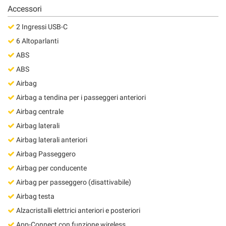
Salva
Accessori
le
2 Ingressi USB-C
impostazioni
6 Altoparlanti
ABS
ABS
Airbag
Airbag a tendina per i passeggeri anteriori
Airbag centrale
Airbag laterali
Airbag laterali anteriori
Airbag Passeggero
Airbag per conducente
Airbag per passeggero (disattivabile)
Airbag testa
Alzacristalli elettrici anteriori e posteriori
App-Connect con funzione wireless