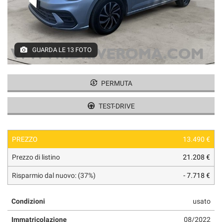
tracciamento
che
adottiamo
per
offrire
GUARDA LE 13 FOTO
le
funzionalità
e
svolgere
PERMUTA
le
attività
TEST-DRIVE
di
seguito
descritte.
PREZZO
13.490 €
Per
ottenere
Prezzo di listino
21.208 €
maggiori
informazioni
Risparmio dal nuovo: (37%)
- 7.718 €
sull'utilità
e
Condizioni
usato
sul
funzionamento
Immatricolazione
08/2022
di