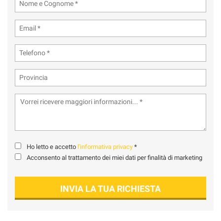
tta
ti
mpre
Cookie necessari
ilitato
Cookie delle preferenze
Cookie per il miglioramento dell'esperienza utente
Cookie analitici
Cookie di marketing
Ho letto e accetto
l'informativa privacy
*
Acconsento al trattamento dei miei dati per finalità di marketing
Leggi
la
INVIA LA TUA RICHIESTA
cookie
policy