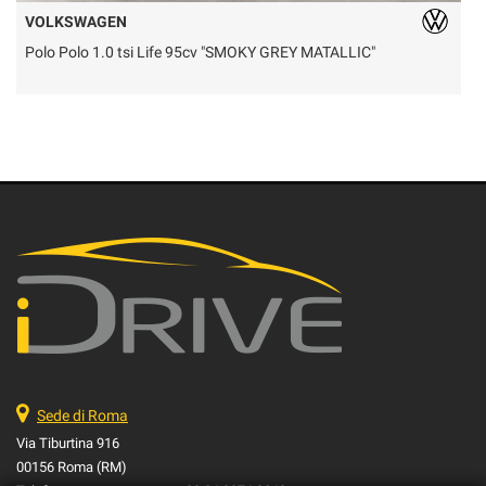
VOLKSWAGEN
Polo Polo 1.0 tsi Life 95cv "SMOKY GREY MATALLIC"
T
Sede di Roma
Via Tiburtina 916
00156 Roma (RM)