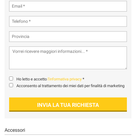
tta
ti
mpre
Cookie necessari
ilitato
Cookie delle preferenze
Cookie per il miglioramento dell'esperienza utente
Cookie analitici
Ho letto e accetto
l'informativa privacy
*
Acconsento al trattamento dei miei dati per finalità di marketing
Cookie di marketing
INVIA LA TUA RICHIESTA
Leggi
la
cookie
policy
Accessori