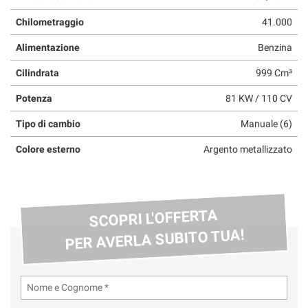
questi
Chilometraggio
41.000
strumenti
di
Alimentazione
Benzina
tracciamento
si
Cilindrata
999 Cm³
rimanda
alla
Potenza
81 KW / 110 CV
cookie
policy.
Tipo di cambio
Manuale (6)
Puoi
Colore esterno
Argento metallizzato
rivedere
e
modificare
le
tue
SCOPRI L'OFFERTA
scelte
PER AVERLA SUBITO TUA!
in
qualsiasi
momento.