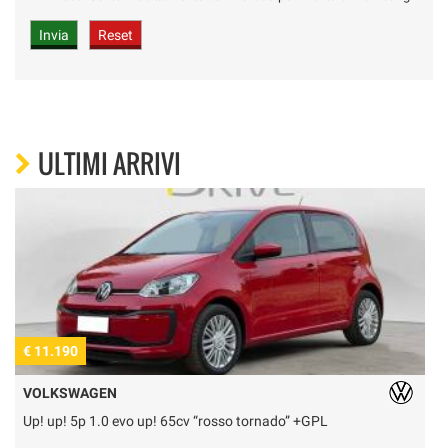
ULTIMI ARRIVI
€ 11.190
€
VOLKSWAGEN
Up! up! 5p 1.0 evo up! 65cv “rosso tornado” +GPL
U