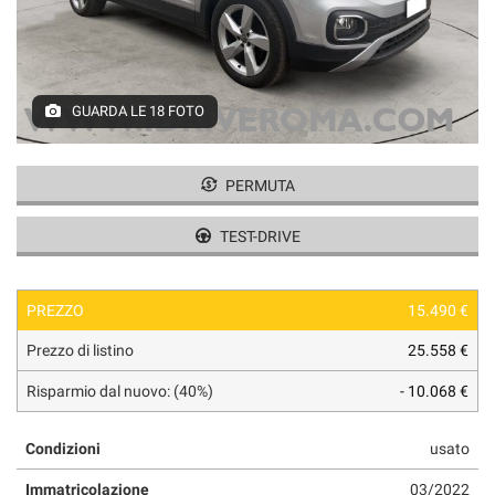
tracciamento
che
adottiamo
per
offrire
GUARDA LE 18 FOTO
le
funzionalità
e
svolgere
PERMUTA
le
attività
TEST-DRIVE
di
seguito
descritte.
PREZZO
15.490 €
Per
ottenere
Prezzo di listino
25.558 €
maggiori
informazioni
Risparmio dal nuovo: (40%)
- 10.068 €
sull'utilità
e
Condizioni
usato
sul
funzionamento
Immatricolazione
03/2022
di