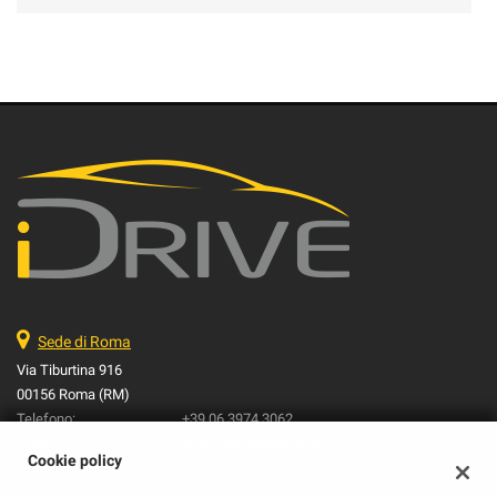
Sede di Roma
Via Tiburtina 916
00156 Roma (RM)
Telefono:
+39 06 3974 3062
Email:
info@idriveroma.com
Cookie policy
Indicazioni stradali