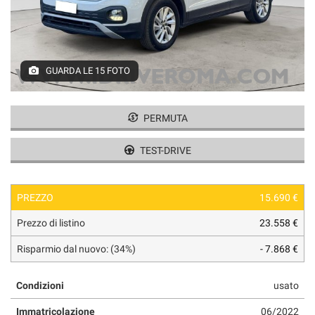
tracciamento
che
adottiamo
per
offrire
GUARDA LE 15 FOTO
le
funzionalità
e
svolgere
PERMUTA
le
attività
TEST-DRIVE
di
seguito
descritte.
PREZZO
15.690 €
Per
ottenere
Prezzo di listino
23.558 €
maggiori
informazioni
Risparmio dal nuovo: (34%)
- 7.868 €
sull'utilità
e
Condizioni
usato
sul
funzionamento
Immatricolazione
06/2022
di