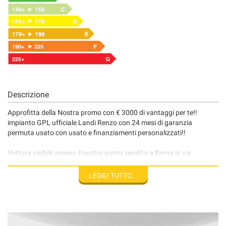
Descrizione
Approfitta della Nostra promo con € 3000 di vantaggi per te!!
impianto GPL ufficiale Landi Renzo con 24 mesi di garanzia
permuta usato con usato e finanziamenti personalizzati!!
Vettura visibile presso il nostro punto vendita a Roma in via
Tiburtina 916, siamo aperti dal lunedì al sabato dalle ore 09,00 alle
ore 19,00 ORARIO CONTINUATO !!
LEGGI TUTTO...
info e prenotazioni test drive allo 0639743062 oppure 3317533025
Disclaimer: Tutti i dati pubblicati, fotografie comprese, relativi alla
descrizione di questo veicolo sono stati compilati con cura, tuttavia,