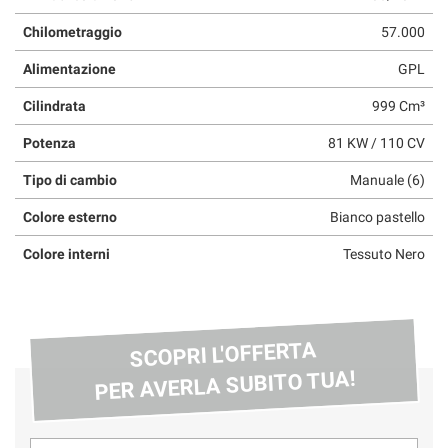
questi
Chilometraggio
57.000
strumenti
di
Alimentazione
GPL
tracciamento
si
Cilindrata
999 Cm³
rimanda
alla
Potenza
81 KW / 110 CV
cookie
policy.
Tipo di cambio
Manuale (6)
Puoi
Colore esterno
Bianco pastello
rivedere
e
Colore interni
Tessuto Nero
modificare
le
tue
scelte
in
SCOPRI L'OFFERTA
qualsiasi
PER AVERLA SUBITO TUA!
momento.