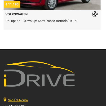
€ 11.190
€
VOLKSWAGEN
Up! up! 5p 1.0 evo up! 65cv “rosso tornado” +GPL
U
Sede di Roma