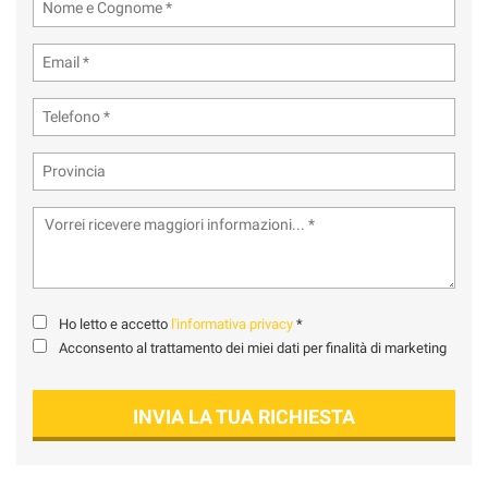
tta
ti
mpre
Cookie necessari
ilitato
Cookie delle preferenze
Cookie per il miglioramento dell'esperienza utente
Cookie analitici
Cookie di marketing
Ho letto e accetto
l'informativa privacy
*
Acconsento al trattamento dei miei dati per finalità di marketing
Leggi
la
INVIA LA TUA RICHIESTA
cookie
policy