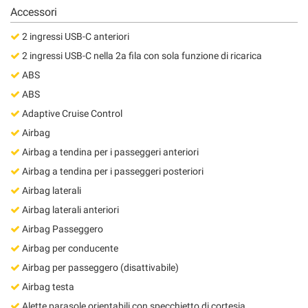
Salva
Accessori
le
2 ingressi USB-C anteriori
impostazioni
2 ingressi USB-C nella 2a fila con sola funzione di ricarica
ABS
ABS
Adaptive Cruise Control
Airbag
Airbag a tendina per i passeggeri anteriori
Airbag a tendina per i passeggeri posteriori
Airbag laterali
Airbag laterali anteriori
Airbag Passeggero
Airbag per conducente
Airbag per passeggero (disattivabile)
Airbag testa
Alette parasole orientabili con specchietto di cortesia