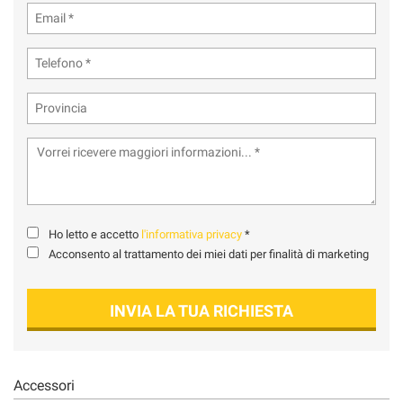
tta
ti
mpre
Cookie necessari
ilitato
Cookie delle preferenze
Cookie per il miglioramento dell'esperienza utente
Cookie analitici
Ho letto e accetto
l'informativa privacy
*
Acconsento al trattamento dei miei dati per finalità di marketing
Cookie di marketing
INVIA LA TUA RICHIESTA
Leggi
la
cookie
policy
Accessori