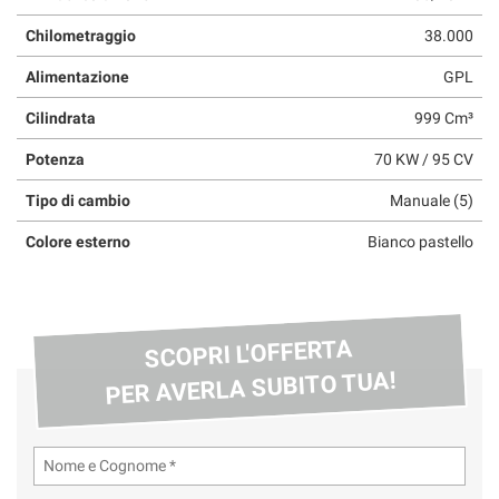
questi
Chilometraggio
38.000
strumenti
di
Alimentazione
GPL
tracciamento
si
Cilindrata
999 Cm³
rimanda
alla
Potenza
70 KW / 95 CV
cookie
policy.
Tipo di cambio
Manuale (5)
Puoi
Colore esterno
Bianco pastello
rivedere
e
modificare
le
tue
SCOPRI L'OFFERTA
scelte
PER AVERLA SUBITO TUA!
in
qualsiasi
momento.