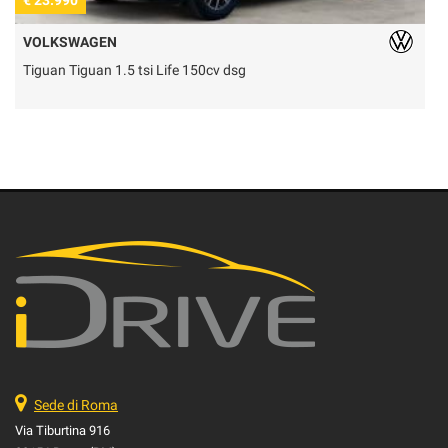
€ 23.990
€
VOLKSWAGEN
Tiguan Tiguan 1.5 tsi Life 150cv dsg
U
Sede di Roma
Via Tiburtina 916