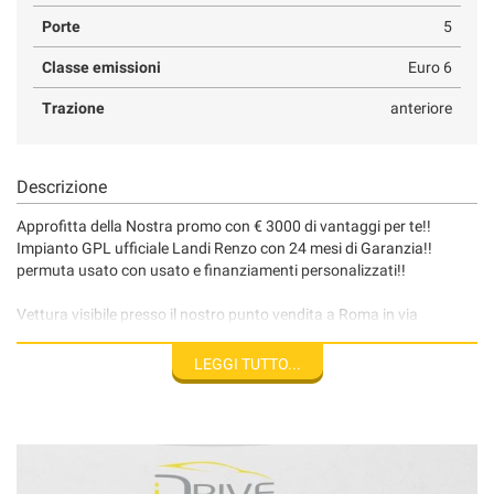
Porte
5
Classe emissioni
Euro 6
Trazione
anteriore
Descrizione
Approfitta della Nostra promo con € 3000 di vantaggi per te!!
Impianto GPL ufficiale Landi Renzo con 24 mesi di Garanzia!!
permuta usato con usato e finanziamenti personalizzati!!
Vettura visibile presso il nostro punto vendita a Roma in via
Tiburtina 916, siamo aperti dal lunedì al sabato dalle ore 09,00 alle
ore 19,00 ORARIO CONTINUATO !!
LEGGI TUTTO...
info e prenotazioni test drive allo 0639743062 oppure 3317533025
Disclaimer: Tutti i dati pubblicati, fotografie comprese, relativi alla
descrizione di questo veicolo sono stati compilati con cura, tuttavia,
potrebbero contenere errori e omissioni. Si declina quindi ogni