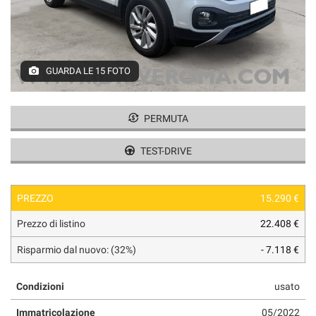
tracciamento
che
adottiamo
per
offrire
GUARDA LE 15 FOTO
le
funzionalità
e
svolgere
PERMUTA
le
attività
TEST-DRIVE
di
seguito
descritte.
PREZZO
15.290 €
Per
ottenere
Prezzo di listino
22.408 €
maggiori
informazioni
Risparmio dal nuovo: (32%)
- 7.118 €
sull'utilità
e
Condizioni
usato
sul
funzionamento
Immatricolazione
05/2022
di