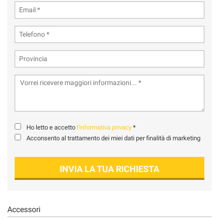
tta
ti
mpre
Cookie necessari
ilitato
Cookie delle preferenze
Cookie per il miglioramento dell'esperienza utente
Cookie analitici
Ho letto e accetto
l'informativa privacy
*
Acconsento al trattamento dei miei dati per finalità di marketing
Cookie di marketing
INVIA LA TUA RICHIESTA
Leggi
la
cookie
policy
Accessori