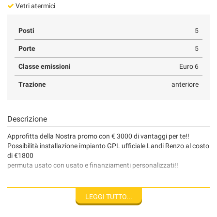
Vetri atermici
Posti
5
Porte
5
Classe emissioni
Euro 6
Trazione
anteriore
Descrizione
Approfitta della Nostra promo con € 3000 di vantaggi per te!!
Possibilità installazione impianto GPL ufficiale Landi Renzo al costo
di €1800
permuta usato con usato e finanziamenti personalizzati!!
Vettura visibile presso il nostro punto vendita a Roma in via
Tiburtina 916, siamo aperti dal lunedì al sabato dalle ore 09,00 alle
LEGGI TUTTO...
ore 19,00 ORARIO CONTINUATO !!