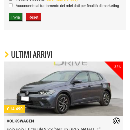
Acconsento al trattamento dei miei dati per finalità di marketing
ULTIMI ARRIVI
-32%
€ 14.490
€
VOLKSWAGEN
Polo Polo 1.0 tsi Life 95cv "SMOKY GREY MATALLIC"
T