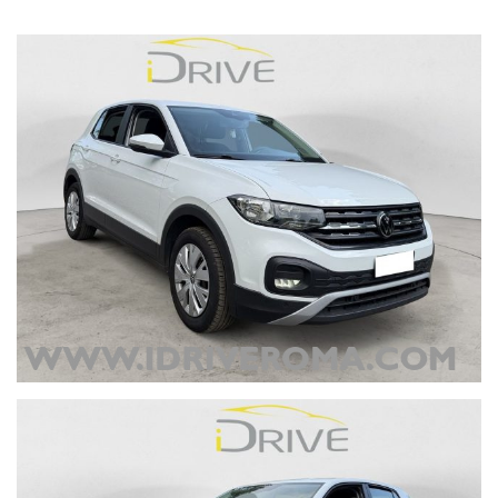
info e prenotazioni test drive allo 0639743062 oppure 3317533025
Disclaimer: Tutti i dati pubblicati, fotografie comprese, relativi alla
descrizione di questo veicolo sono stati compilati con cura, tuttavia,
potrebbero contenere errori e omissioni. Si declina quindi ogni
responsabilità se le informazioni consultate non corrispondono alle
caratteristiche del mezzo. La correttezza delle informazioni può
essere verificata in sede o contattando un consulente alle vendite.
Si prega pertanto di verificare, con i nostri consulenti dedicati, la
coerenza dei dati descritti.
www.idriveroma.com