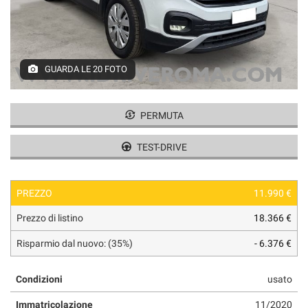
tracciamento
che
adottiamo
per
offrire
GUARDA LE 20 FOTO
le
funzionalità
e
svolgere
PERMUTA
le
attività
TEST-DRIVE
di
seguito
descritte.
PREZZO
11.990 €
Per
ottenere
Prezzo di listino
18.366 €
maggiori
informazioni
Risparmio dal nuovo: (35%)
- 6.376 €
sull'utilità
e
Condizioni
usato
sul
funzionamento
Immatricolazione
11/2020
di