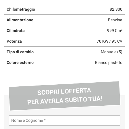
questi
Chilometraggio
82.300
strumenti
di
Alimentazione
Benzina
tracciamento
si
Cilindrata
999 Cm³
rimanda
alla
Potenza
70 KW / 95 CV
cookie
policy.
Tipo di cambio
Manuale (5)
Puoi
Colore esterno
Bianco pastello
rivedere
e
modificare
le
tue
SCOPRI L'OFFERTA
scelte
PER AVERLA SUBITO TUA!
in
qualsiasi
momento.