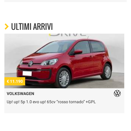
ULTIMI ARRIVI
€ 11.190
€
VOLKSWAGEN
Up! up! 5p 1.0 evo up! 65cv “rosso tornado” +GPL
U