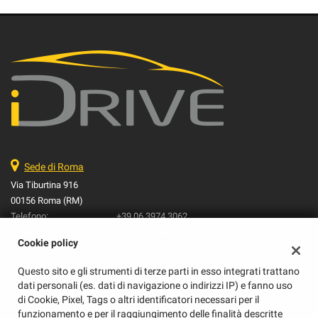
Sede di Roma
Via Tiburtina 916
00156 Roma (RM)
Telefono:
+39 06 3974 3062
Email:
info@idriveroma.com
Cookie policy
Indicazioni stradali
Questo sito e gli strumenti di terze parti in esso integrati trattano
dati personali (es. dati di navigazione o indirizzi IP) e fanno uso
Dati fiscali:
di Cookie, Pixel, Tags o altri identificatori necessari per il
I Drive Srl
funzionamento e per il raggiungimento delle finalità descritte