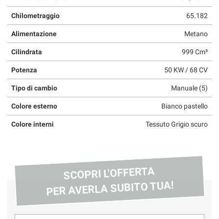
questi
Chilometraggio
65.182
strumenti
di
Alimentazione
Metano
tracciamento
si
Cilindrata
999 Cm³
rimanda
alla
Potenza
50 KW / 68 CV
cookie
policy.
Tipo di cambio
Manuale (5)
Puoi
Colore esterno
Bianco pastello
rivedere
e
Colore interni
Tessuto Grigio scuro
modificare
le
tue
scelte
in
SCOPRI L'OFFERTA
qualsiasi
PER AVERLA SUBITO TUA!
momento.