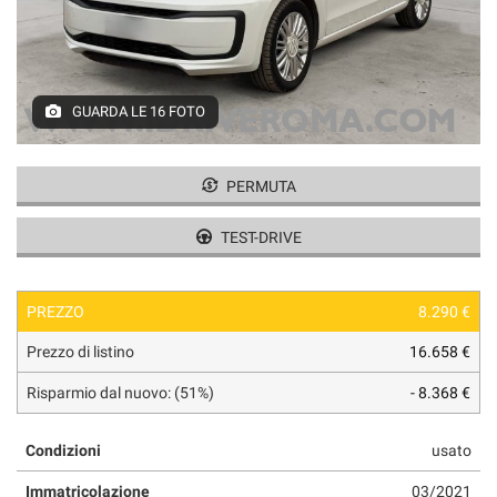
tracciamento
che
adottiamo
per
offrire
GUARDA LE 16 FOTO
le
funzionalità
e
svolgere
PERMUTA
le
attività
TEST-DRIVE
di
seguito
descritte.
PREZZO
8.290 €
Per
ottenere
Prezzo di listino
16.658 €
maggiori
informazioni
Risparmio dal nuovo: (51%)
- 8.368 €
sull'utilità
e
Condizioni
usato
sul
funzionamento
Immatricolazione
03/2021
di