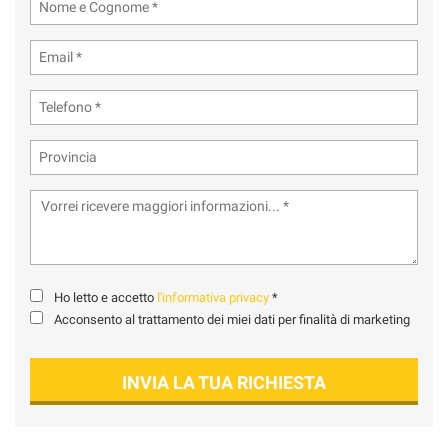
tta
ti
mpre
Cookie necessari
ilitato
Cookie delle preferenze
Cookie per il miglioramento dell'esperienza utente
Cookie analitici
Cookie di marketing
Ho letto e accetto
l'informativa privacy
*
Acconsento al trattamento dei miei dati per finalità di marketing
Leggi
la
INVIA LA TUA RICHIESTA
cookie
policy